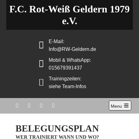
Skip
F.C. Rot-Weiß Geldern 1979
to
e.V.
content
E-Mail:
Info@RW-Geldern.de
Mobil & WhatsApp:
015679391437
Trainingzeiten:
siehe Team-Infos
Menu
Open
the
main
BELEGUNGSPLAN
menu
WER TRAINIERT WANN UND WO?