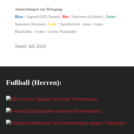
Anmerkungen zur Belegung
Blau
= Jugend (JSG-Teams) ;
Rot
= Senioren (Geldern) ;
Grün
=
Senioren (Vernum) ;
Gelb
= Spielbetrieb ; links = linke
Platzhälfte ; rechts = rechte Platzhälfte
Stand: Juli 2024
Fußball (Herren):