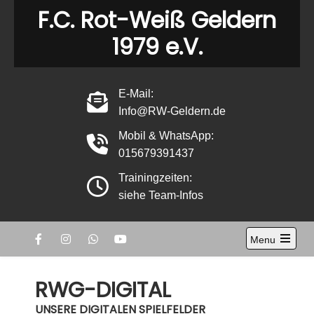
Skip
F.C. Rot-Weiß Geldern
to
1979 e.V.
content
E-Mail:
Info@RW-Geldern.de
Mobil & WhatsApp:
015679391437
Trainingzeiten:
siehe Team-Infos
Menu
Open
the
main
RWG-DIGITAL
menu
UNSERE DIGITALEN SPIELFELDER