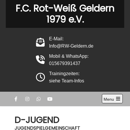
Skip
F.C. Rot-Weiß Geldern
to
1979 e.V.
content
E-Mail:
Info@RW-Geldern.de
Mobil & WhatsApp:
015679391437
Trainingzeiten:
siehe Team-Infos
Menu
Open
the
main
D-JUGEND
menu
JUGENDSPIELGEMEINSCHAFT