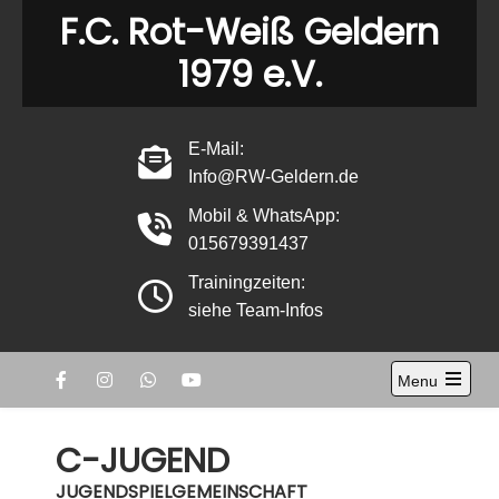
Skip
F.C. Rot-Weiß Geldern
to
1979 e.V.
content
E-Mail:
Info@RW-Geldern.de
Mobil & WhatsApp:
015679391437
Trainingzeiten:
siehe Team-Infos
Menu
Open
the
main
C-JUGEND
menu
JUGENDSPIELGEMEINSCHAFT