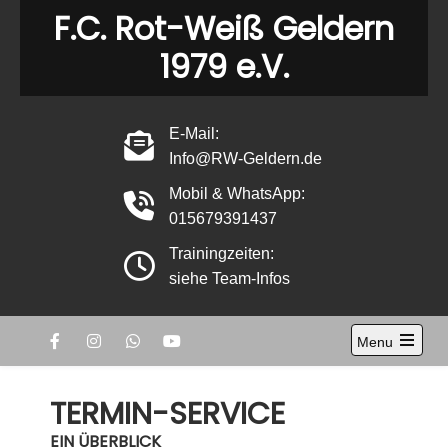
Skip
F.C. Rot-Weiß Geldern
to
1979 e.V.
content
E-Mail:
Info@RW-Geldern.de
Mobil & WhatsApp:
015679391437
Trainingzeiten:
siehe Team-Infos
Menu
Open
the
main
TERMIN-SERVICE
menu
EIN ÜBERBLICK