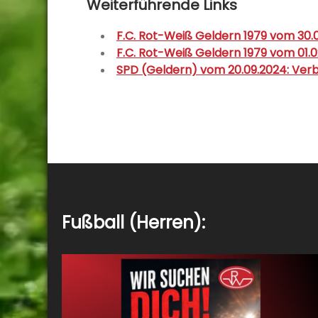
Weiterführende Links
F.C. Rot-Weiß Geldern 1979 vom 30.03
F.C. Rot-Weiß Geldern 1979 vom 01.0
SPD (Geldern) vom 20.09.2024: Verb
Fußball (Herren):