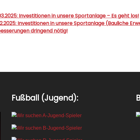
.2025: Investitionen in unsere Sportanlage – Es geht los!
2.2025: Investitionen in unsere Sportanlage (Bauliche Er
esserungen dringend nötig!
Fußball (Jugend):
B