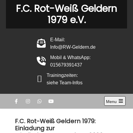
Skip
F.C. Rot-Weiß Geldern
to
1979 e.V.
content
E-Mail:
Info@RW-Geldern.de
Mobil & WhatsApp:
015679391437
Trainingzeiten:
siehe Team-Infos
Menu
Open
the
main
F.C. Rot-Weiß Geldern 1979:
menu
Einladung zur