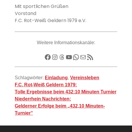
Mit sportlichen Grüßen
Vorstand
F.C. Rot-Weiß Geldern 1979 e.V.
Weitere Informationskanäle:
Facebook
Instagram
Threads
YouTube
WhatsApp
E-Mail
RSS-Feed
Schlagwörter:
Einladung
,
Vereinsleben
Beitragsnavigation
F.C. Rot-Weiß Geldern 1979:
Tolle Ergebnisse beim 432:10 Minuten Turnier
Niederrhein Nachrichten:
Gelderner Erfolge beim „432,10 Minuten-
Turnier“