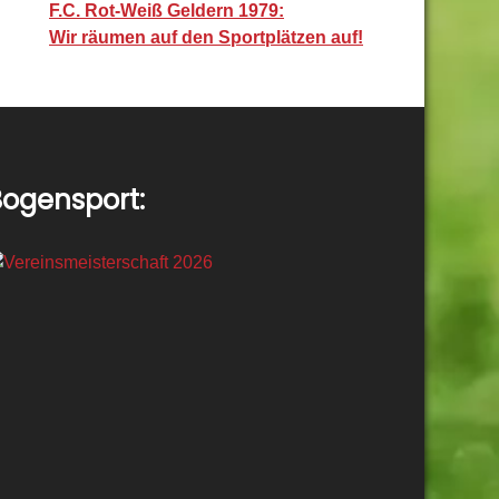
F.C. Rot-Weiß Geldern 1979:
Wir räumen auf den Sportplätzen auf!
ogensport: