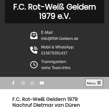
Skip
F.C. Rot-Weiß Geldern
to
1979 e.V.
content
E-Mail:
Info@RW-Geldern.de
Mobil & WhatsApp:
015679391437
Trainingzeiten:
siehe Team-Infos
Menu
Open
the
main
F.C. Rot-Weiß Geldern 1979:
menu
Nachruf Dietmar van Düren