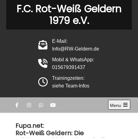
Skip
F.C. Rot-Weiß Geldern
to
1979 e.V.
content
E-Mail:
Info@RW-Geldern.de
Mobil & WhatsApp:
015679391437
Trainingzeiten:
siehe Team-Infos
Menu
Open
the
main
Fupa.net:
menu
Rot-Weiß Geldern: Die