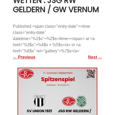
WETTEN : JSG RW
GELDERN / GW VERNUM
Published <span class="entry-date"><time
class="entry-date"
datetime="%1$s">%2$s</time></span> at <a
href="%3$s">%4$s × %5$s</a> in <a
href="%6$s" rel="gallery">%7$s</a>
←
Previous
Next
→