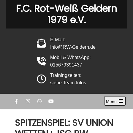
Skip
F.C. Rot-Weiß Geldern
to
1979 e.V.
content
E-Mail:
Info@RW-Geldern.de
Mobil & WhatsApp:
015679391437
Trainingzeiten:
siehe Team-Infos
Menu
Open
the
main
SPITZENSPIEL: SV UNION
menu