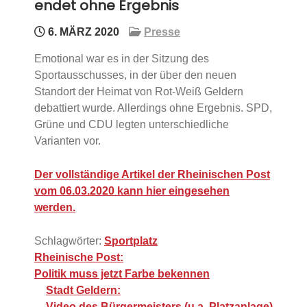
endet ohne Ergebnis
6. MÄRZ 2020
Presse
Emotional war es in der Sitzung des
Sportausschusses, in der über den neuen
Standort der Heimat von Rot-Weiß Geldern
debattiert wurde. Allerdings ohne Ergebnis. SPD,
Grüne und CDU legten unterschiedliche
Varianten vor.
Der vollständige Artikel der Rheinischen Post
vom 06.03.2020 kann hier eingesehen
werden.
Schlagwörter:
Sportplatz
Beitragsnavigation
Rheinische Post:
Politik muss jetzt Farbe bekennen
Stadt Geldern:
Video des Bürgermeisters (u.a. Platzanlage)