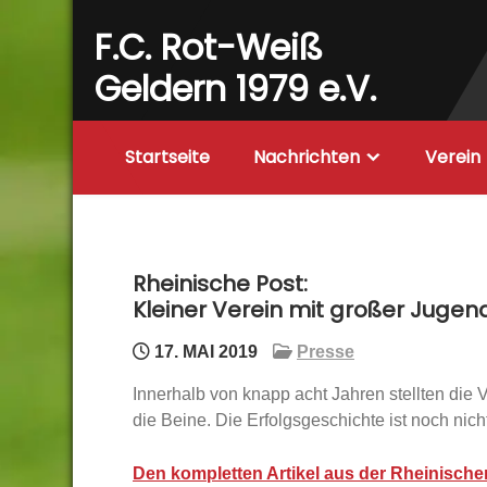
Skip
F.C. Rot-Weiß
to
content
Geldern 1979 e.V.
Startseite
Nachrichten
Verein
Rheinische Post:
Kleiner Verein mit großer Jugen
17. MAI 2019
Presse
Innerhalb von knapp acht Jahren stellten di
die Beine. Die Erfolgsgeschichte ist noch nic
Den kompletten Artikel aus der Rheinisch