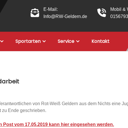
E-Mail:
Mobil &
Info@RW-Geldern.de
015679
Sportarten
Service
Kontakt
darbeit
e Verantwortlichen von Rot-Weiß Geldern aus dem Nichts eine J
ht zu Ende geschrieben.
en Post vom 17.05.2019 kann hier eingesehen werden.