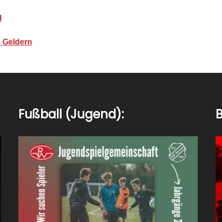
l
ß Geldern
Fußball (Jugend):
B