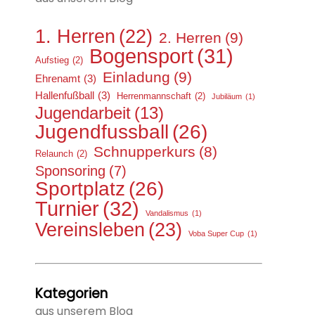
1. Herren
(22)
2. Herren
(9)
Bogensport
(31)
Aufstieg
(2)
Einladung
(9)
Ehrenamt
(3)
Hallenfußball
(3)
Herrenmannschaft
(2)
Jubiläum
(1)
Jugendarbeit
(13)
Jugendfussball
(26)
Schnupperkurs
(8)
Relaunch
(2)
Sponsoring
(7)
Sportplatz
(26)
Turnier
(32)
Vandalismus
(1)
Vereinsleben
(23)
Voba Super Cup
(1)
Kategorien
aus unserem Blog