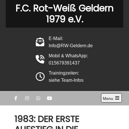
Skip
F.C. Rot-Weiß Geldern
to
1979 e.V.
content
E-Mail:
Info@RW-Geldern.de
Mobil & WhatsApp:
015679391437
Trainingzeiten:
siehe Team-Infos
Menu
Open
the
main
1983: DER ERSTE
menu