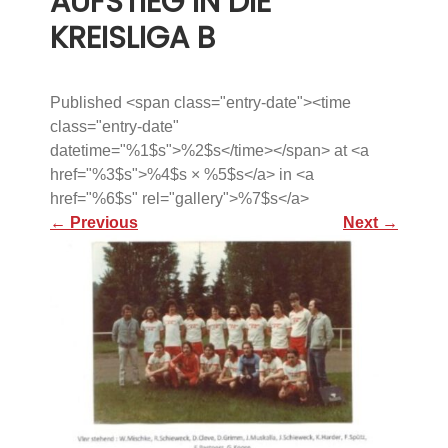
AUFSTIEG IN DIE
KREISLIGA B
Published <span class="entry-date"><time
class="entry-date"
datetime="%1$s">%2$s</time></span> at <a
href="%3$s">%4$s × %5$s</a> in <a
href="%6$s" rel="gallery">%7$s</a>
←
Previous
Next
→