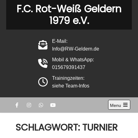
Skip
F.C. Rot-Weiß Geldern
to
1979 e.V.
content
E-Mail:
Info@RW-Geldern.de
Mobil & WhatsApp:
015679391437
Trainingzeiten:
siehe Team-Infos
Menu
Open
the
main
SCHLAGWORT:
TURNIER
menu