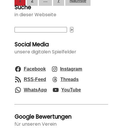
Seitennummerierung
1
2
…
7
Nächste
Suche
der
in dieser Webseite
Beiträge
Suchen
>
Social Media
unsere digitalen Spielfelder
Facebook
Instagram
RSS-Feed
Threads
WhatsApp
YouTube
Google Bewertungen
für unseren Verein