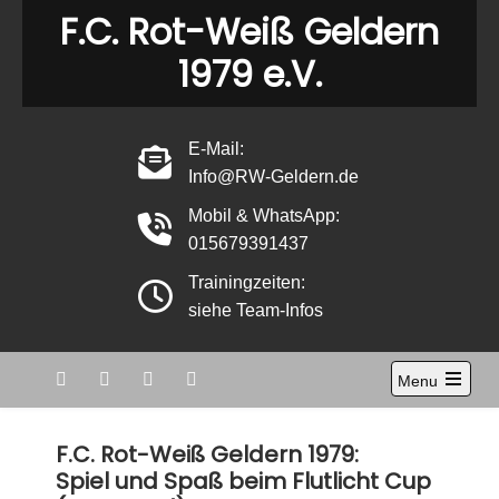
Skip
F.C. Rot-Weiß Geldern
to
1979 e.V.
content
E-Mail:
Info@RW-Geldern.de
Mobil & WhatsApp:
015679391437
Trainingzeiten:
siehe Team-Infos
Menu
Open
the
main
F.C. Rot-Weiß Geldern 1979:
menu
Spiel und Spaß beim Flutlicht Cup