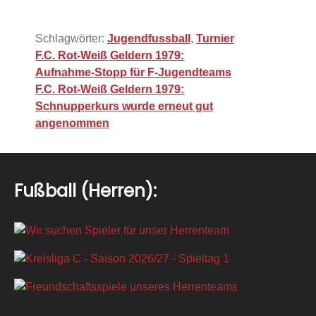
Schlagwörter:
Jugendfussball
,
Turnier
Beitragsnavigation
F.C. Rot-Weiß Geldern 1979:
Aufnahme-Stopp für F-Jugendteams
F.C. Rot-Weiß Geldern 1979:
Schnupperkurs wurde erneut gut
angenommen
Fußball (Herren):