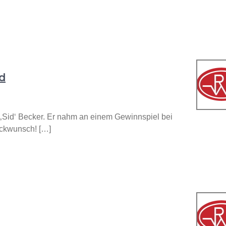
nd
 ‚Sid‘ Becker. Er nahm an einem Gewinnspiel bei
ückwunsch! […]