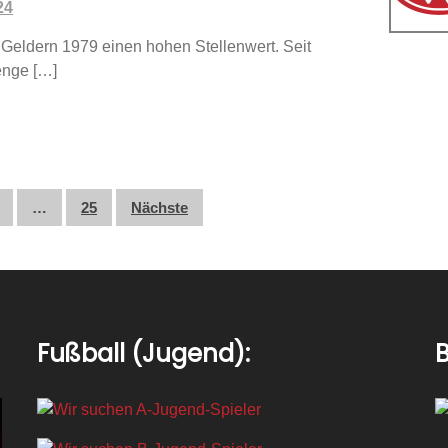
24
Geldern 1979 einen hohen Stellenwert. Seit
enge […]
g
…
25
Nächste
Fußball (Jugend):
B