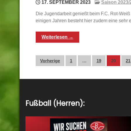
17. SEPTEMBER 2023
Saison 2023/
Die Jugendarbeit genießt beim F.C. Rot-Weiß 
einigen Jahren besteht hier zudem eine sehr 
Weiterlesen →
Seitennummerierun
Vorherige
1
…
19
20
21
der
Beiträge
Fußball (Herren):