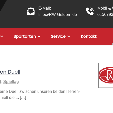
E-Mail:
Mobil &
Info@RW-Geldern.de
015679
Sportarten
Service
Kontakt
nen Duell
4
,
Spieltag
terne Duell zwischen unseren beiden Herren-
elt die 1. […]