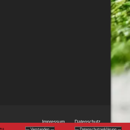
Impressum
Datenschutz
zu.
--- Verstanden ---
--- Datenschutzerklärung ---