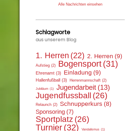
Alle Nachrichten einsehen
Schlagworte
aus unserem Blog
1. Herren
(22)
2. Herren
(9)
Bogensport
(31)
Aufstieg
(2)
Einladung
(9)
Ehrenamt
(3)
Hallenfußball
(3)
Herrenmannschaft
(2)
Jugendarbeit
(13)
Jubiläum
(1)
Jugendfussball
(26)
Schnupperkurs
(8)
Relaunch
(2)
Sponsoring
(7)
Sportplatz
(26)
Turnier
(32)
Vandalismus
(1)