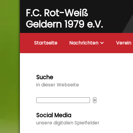
Skip
F.C. Rot-Weiß
to
content
Geldern 1979 e.V.
Startseite
Nachrichten
Verein
Suche
in dieser Webseite
Suchen
>
Social Media
unsere digitalen Spielfelder