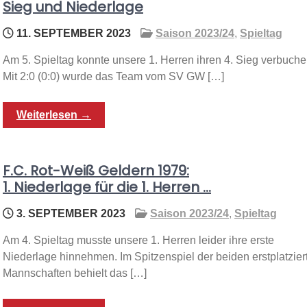
Sieg und Niederlage
11. SEPTEMBER 2023
Saison 2023/24
,
Spieltag
Am 5. Spieltag konnte unsere 1. Herren ihren 4. Sieg verbuche
Mit 2:0 (0:0) wurde das Team vom SV GW […]
Weiterlesen →
F.C. Rot-Weiß Geldern 1979:
1. Niederlage für die 1. Herren …
3. SEPTEMBER 2023
Saison 2023/24
,
Spieltag
Am 4. Spieltag musste unsere 1. Herren leider ihre erste
Niederlage hinnehmen. Im Spitzenspiel der beiden erstplatzier
Mannschaften behielt das […]