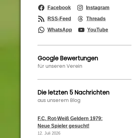
Facebook
Instagram
RSS-Feed
Threads
WhatsApp
YouTube
Google Bewertungen
für unseren Verein
Die letzten 5 Nachrichten
aus unserem Blog
F.C. Rot-Weiß Geldern 1979:
Neue Spieler gesucht!
12. Juli 2026