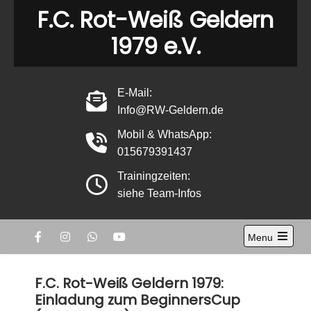
Skip
F.C. Rot-Weiß Geldern
to
1979 e.V.
content
E-Mail:
Info@RW-Geldern.de
Mobil & WhatsApp:
015679391437
Trainingzeiten:
siehe Team-Infos
Menu
Open
the
main
F.C. Rot-Weiß Geldern 1979:
menu
Einladung zum BeginnersCup