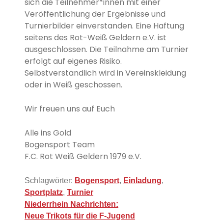
sich die Teilnehmer*innen
mit einer
Veröffentlichung der Ergebnisse und
Turnierbilder
einverstanden.
Eine Haftung
seitens des Rot-Weiß Geldern e.V. ist
ausgeschlossen.
Die Teilnahme am Turnier
erfolgt auf eigenes Risiko.
Selbstverständlich wird in Vereinskleidung
oder in Weiß geschossen.
Wir freuen uns auf Euch
Alle ins Gold
Bogensport Team
F.C. Rot Weiß Geldern 1979 e.V.
Schlagwörter:
Bogensport
,
Einladung
,
Sportplatz
,
Turnier
Beitragsnavigation
Niederrhein Nachrichten:
Neue Trikots für die F-Jugend