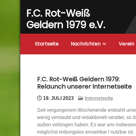
Skip
F.C. Rot-Weiß
to
content
Geldern 1979 e.V.
Startseite
Nachrichten
Verein
F.C. Rot-Weiß Geldern 1979:
Relaunch unserer Internetseite
19. JULI 2023
Internetseite
Seit vergangenem Wochenende erstrahlt unser
wenig verstaubt und redaktionell veraltet, so
außen vollzogen haben. Es war uns insbesond
möglichst reibungslos einsehbar / nutzbar ist.