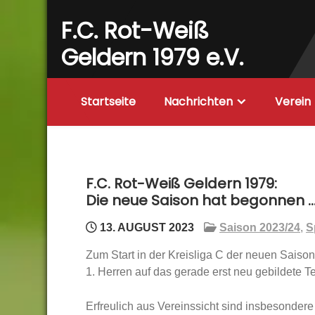
Skip
F.C. Rot-Weiß
to
content
Geldern 1979 e.V.
Startseite
Nachrichten
Verein
F.C. Rot-Weiß Geldern 1979:
Die neue Saison hat begonnen 
13. AUGUST 2023
Saison 2023/24
,
S
Zum Start in der Kreisliga C der neuen Saison
1. Herren auf das gerade erst neu gebildete T
Erfreulich aus Vereinssicht sind insbesonde