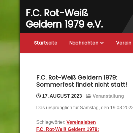
Skip
F.C. Rot-Weiß
to
content
Geldern 1979 e.V.
Startseite
Nachrichten
Verein
F.C. Rot-Weiß Geldern 1979:
Sommerfest findet nicht statt!
17. AUGUST 2023
Veranstaltung
Das ursprünglich für Samstag, den 19.08.20
Schlagwörter:
Vereinsleben
Beitragsnavigation
F.C. Rot-Weiß Geldern 1979: