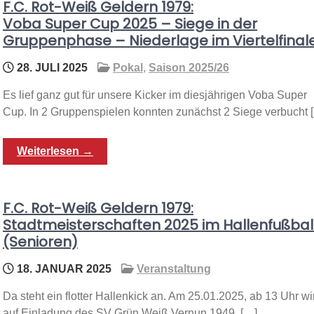
F.C. Rot-Weiß Geldern 1979:
Voba Super Cup 2025 – Siege in der
Gruppenphase – Niederlage im Viertelfinal
28. JULI 2025
Pokal
,
Saison 2025/26
Es lief ganz gut für unsere Kicker im diesjährigen Voba Super
Cup. In 2 Gruppenspielen konnten zunächst 2 Siege verbucht 
Weiterlesen →
F.C. Rot-Weiß Geldern 1979:
Stadtmeisterschaften 2025 im Hallenfußbal
(Senioren)
18. JANUAR 2025
Veranstaltung
Da steht ein flotter Hallenkick an. Am 25.01.2025, ab 13 Uhr wi
auf Einladung des SV Grün Weiß Vernun 1949 […]