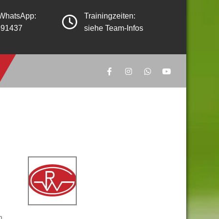
 WhatsApp:
Trainingzeiten:
391437
siehe Team-Infos
n