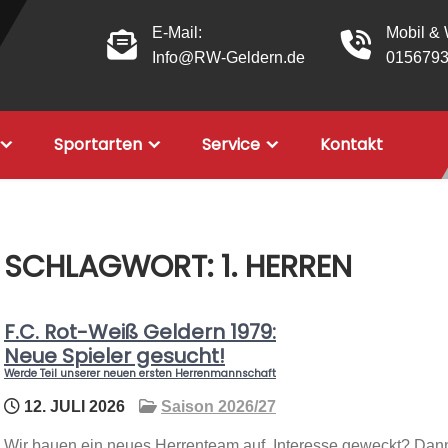
E-Mail:
Mobil &
Info@RW-Geldern.de
015679
Sportarten
Service
Kontakt
SCHLAGWORT:
1. HERREN
F.C. Rot-Weiß Geldern 1979:
Neue Spieler gesucht!
Werde Teil unserer neuen ersten Herrenmannschaft
12. JULI 2026
Saison 2026/27
Wir bauen ein neues Herrenteam auf. Interesse geweckt? Dan