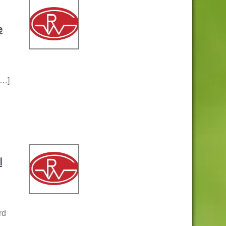
e
[…]
l
rd