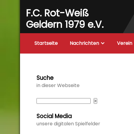
Skip
F.C. Rot-Weiß
to
content
Geldern 1979 e.V.
Startseite
Nachrichten
Verein
Suche
in dieser Webseite
Suchen
>
Social Media
unsere digitalen Spielfelder