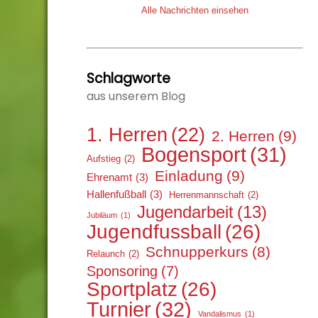
Alle Nachrichten einsehen
Schlagworte
aus unserem Blog
1. Herren
(22)
2. Herren
(9)
Bogensport
(31)
Aufstieg
(2)
Einladung
(9)
Ehrenamt
(3)
Hallenfußball
(3)
Herrenmannschaft
(2)
Jugendarbeit
(13)
Jubiläum
(1)
Jugendfussball
(26)
Schnupperkurs
(8)
Relaunch
(2)
Sponsoring
(7)
Sportplatz
(26)
Turnier
(32)
Vandalismus
(1)