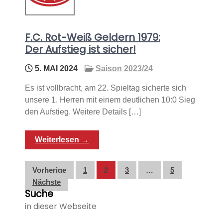
F.C. Rot-Weiß Geldern 1979:
Der Aufstieg ist sicher!
5. MAI 2024
Saison 2023/24
Es ist vollbracht, am 22. Spieltag sicherte sich
unsere 1. Herren mit einem deutlichen 10:0 Sieg
den Aufstieg. Weitere Details […]
Weiterlesen →
Seitennummerierung
Vorherige
1
2
3
…
5
Nächste
der
Suche
Beiträge
in dieser Webseite