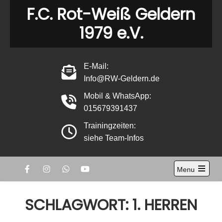
Skip
F.C. Rot-Weiß Geldern
to
1979 e.V.
content
E-Mail:
Info@RW-Geldern.de
Mobil & WhatsApp:
015679391437
Trainingzeiten:
siehe Team-Infos
Menu
Open
the
main
SCHLAGWORT:
1. HERREN
menu