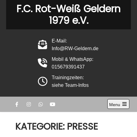
Skip
F.C. Rot-Weiß Geldern
to
1979 e.V.
content
E-Mail:
Info@RW-Geldern.de
Mobil & WhatsApp:
015679391437
Trainingzeiten:
siehe Team-Infos
Menu
Open
the
main
KATEGORIE:
PRESSE
menu