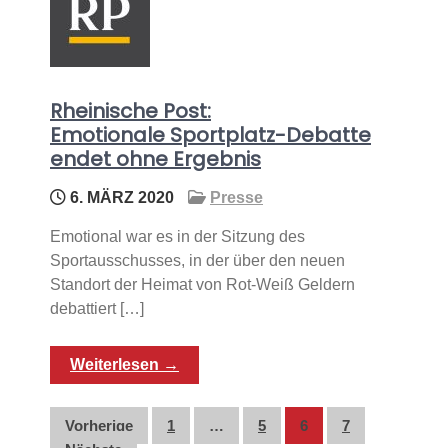
Rheinische Post:
Emotionale Sportplatz-Debatte
endet ohne Ergebnis
6. MÄRZ 2020
Presse
Emotional war es in der Sitzung des
Sportausschusses, in der über den neuen
Standort der Heimat von Rot-Weiß Geldern
debattiert […]
Weiterlesen →
Seitennummerierung
Vorherige
1
…
5
6
7