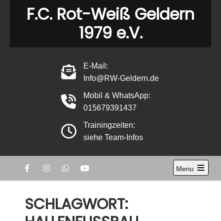
Skip
F.C. Rot-Weiß Geldern
to
1979 e.V.
content
E-Mail:
Info@RW-Geldern.de
Mobil & WhatsApp:
015679391437
Trainingzeiten:
siehe Team-Infos
Menu
Open
the
main
SCHLAGWORT:
menu