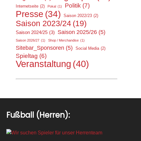
Politik
(7)
Internetseite
(2)
Pokal
(1)
Presse
(34)
Saison 2022/23
(2)
Saison 2023/24
(19)
Saison 2025/26
(5)
Saison 2024/25
(3)
Saison 2026/27
(1)
Shop / Merchandise
(1)
Sitebar_Sponsoren
(5)
Social Media
(2)
Spieltag
(6)
Veranstaltung
(40)
Fußball (Herren):