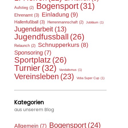
Bogensport
(31)
Aufstieg
(2)
Einladung
(9)
Ehrenamt
(3)
Hallenfußball
(3)
Herrenmannschaft
(2)
Jubiläum
(1)
Jugendarbeit
(13)
Jugendfussball
(26)
Schnupperkurs
(8)
Relaunch
(2)
Sponsoring
(7)
Sportplatz
(26)
Turnier
(32)
Vandalismus
(1)
Vereinsleben
(23)
Voba Super Cup
(1)
Kategorien
aus unserem Blog
Bogensport
(24)
Allgemein
(7)